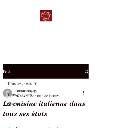
Les EpicurieuZ
Épicerie, bar, salon de thé
Post
Tous les posts
contact009175
Tous les posts
26 nov. 2020
1 min de lecture
La cuisine italienne dans
Charcuterie
tous ses états